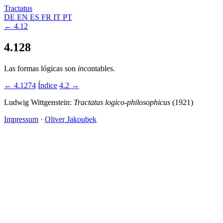
Tractatus
DE
EN
ES
FR
IT
PT
← 4.12
4.128
Las formas lógicas son
in
contables.
← 4.1274
Índice
4.2 →
Ludwig Wittgenstein:
Tractatus logico-philosophicus
(1921)
Impressum
·
Oliver Jakoubek