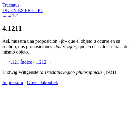
Tractatus
DE
EN
ES
FR
IT
PT
← 4.121
4.1211
Así, muestra una proposición «
fa
» que el objeto
a
ocurre en su
sentido, dos proposiciones «
fa
» y «
ga
», que en ellas dos se trata del
mismo objeto.
← 4.121
Índice
4.1212 →
Ludwig Wittgenstein:
Tractatus logico-philosophicus
(1921)
Impressum
·
Oliver Jakoubek