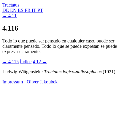
Tractatus
DE
EN
ES
FR
IT
PT
← 4.11
4.116
Todo lo que puede ser pensado en cualquier caso, puede ser
claramente pensado. Todo lo que se puede expresar, se puede
expresar claramente.
← 4.115
Índice
4.12 →
Ludwig Wittgenstein:
Tractatus logico-philosophicus
(1921)
Impressum
·
Oliver Jakoubek