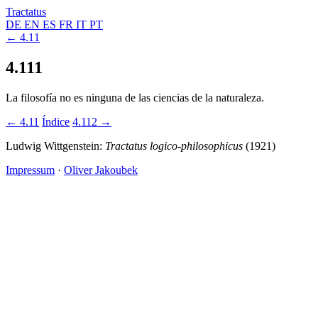
Tractatus
DE
EN
ES
FR
IT
PT
← 4.11
4.111
La filosofía no es ninguna de las ciencias de la naturaleza.
← 4.11
Índice
4.112 →
Ludwig Wittgenstein:
Tractatus logico-philosophicus
(1921)
Impressum
·
Oliver Jakoubek