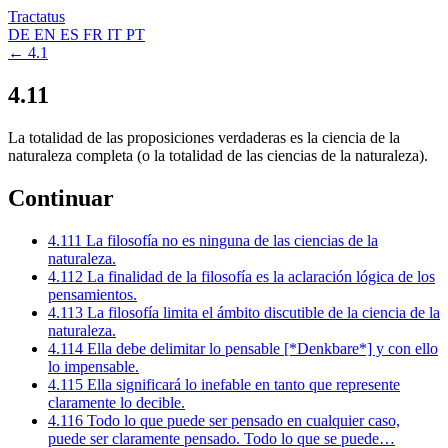
Tractatus
DE
EN
ES
FR
IT
PT
← 4.1
4.11
La totalidad de las proposiciones verdaderas es la ciencia de la
naturaleza completa (o la totalidad de las ciencias de la naturaleza).
Continuar
4.111
La filosofía no es ninguna de las ciencias de la
naturaleza.
4.112
La finalidad de la filosofía es la aclaración lógica de los
pensamientos.
4.113
La filosofía limita el ámbito discutible de la ciencia de la
naturaleza.
4.114
Ella debe delimitar lo pensable [*Denkbare*] y con ello
lo impensable.
4.115
Ella significará lo inefable en tanto que represente
claramente lo decible.
4.116
Todo lo que puede ser pensado en cualquier caso,
puede ser claramente pensado. Todo lo que se puede…