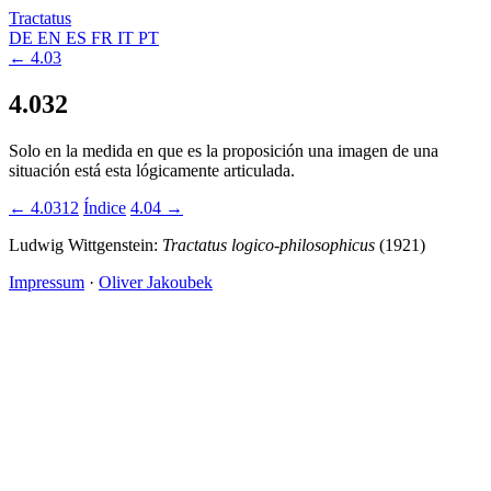
Tractatus
DE
EN
ES
FR
IT
PT
← 4.03
4.032
Solo en la medida en que es la proposición una imagen de una
situación está esta lógicamente articulada.
← 4.0312
Índice
4.04 →
Ludwig Wittgenstein:
Tractatus logico-philosophicus
(1921)
Impressum
·
Oliver Jakoubek