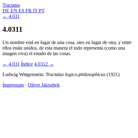
Tractatus
DE
EN
ES
FR
IT
PT
← 4.031
4.0311
Un nombre está en lugar de una cosa, otro en lugar de otra, y entre
ellos están unidos, de esta manera el todo representa (como una
imagen viva) el estado de las cosas.
← 4.031
Índice
4.0312 →
Ludwig Wittgenstein:
Tractatus logico-philosophicus
(1921)
Impressum
·
Oliver Jakoubek