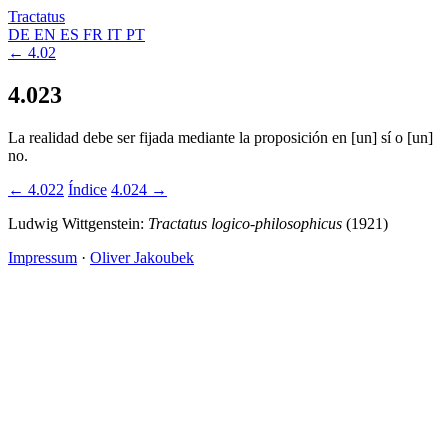
Tractatus
DE
EN
ES
FR
IT
PT
← 4.02
4.023
La realidad debe ser fijada mediante la proposición en [un] sí o [un]
no.
← 4.022
Índice
4.024 →
Ludwig Wittgenstein:
Tractatus logico-philosophicus
(1921)
Impressum
·
Oliver Jakoubek