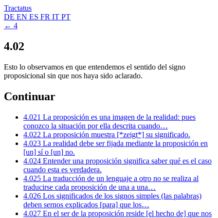
Tractatus
DE
EN
ES
FR
IT
PT
← 4
4.02
Esto lo observamos en que entendemos el sentido del signo
proposicional sin que nos haya sido aclarado.
Continuar
4.021
La proposición es una imagen de la realidad: pues
conozco la situación por ella descrita cuando…
4.022
La proposición muestra [*zeigt*] su significado.
4.023
La realidad debe ser fijada mediante la proposición en
[un] sí o [un] no.
4.024
Entender una proposición significa saber qué es el caso
cuando esta es verdadera.
4.025
La traducción de un lenguaje a otro no se realiza al
traducirse cada proposición de una a una…
4.026
Los significados de los signos simples (las palabras)
deben sernos explicados [para] que los…
4.027
En el ser de la proposición reside [el hecho de] que nos