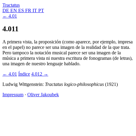
Tractatus
DE
EN
ES
FR
IT
PT
← 4.01
4.011
A primera vista, la proposición (como aparece, por ejemplo, impresa
en el papel) no parece ser una imagen de la realidad de la que trata.
Pero tampoco la notación musical parece ser una imagen de la
música a primera vista ni nuestra escritura de fonogramas (de letras),
una imagen de nuestro lenguaje hablado.
← 4.01
Índice
4.012 →
Ludwig Wittgenstein:
Tractatus logico-philosophicus
(1921)
Impressum
·
Oliver Jakoubek