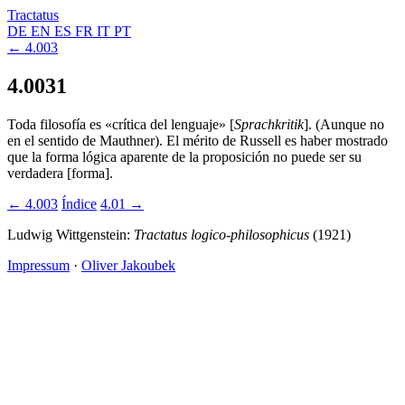
Tractatus
DE
EN
ES
FR
IT
PT
← 4.003
4.0031
Toda filosofía es «crítica del lenguaje» [
Sprachkritik
]. (Aunque no
en el sentido de Mauthner). El mérito de Russell es haber mostrado
que la forma lógica aparente de la proposición no puede ser su
verdadera [forma].
← 4.003
Índice
4.01 →
Ludwig Wittgenstein:
Tractatus logico-philosophicus
(1921)
Impressum
·
Oliver Jakoubek