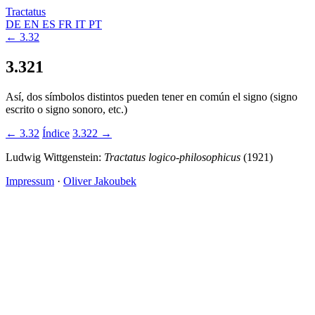
Tractatus
DE
EN
ES
FR
IT
PT
← 3.32
3.321
Así, dos símbolos distintos pueden tener en común el signo (signo
escrito o signo sonoro, etc.)
← 3.32
Índice
3.322 →
Ludwig Wittgenstein:
Tractatus logico-philosophicus
(1921)
Impressum
·
Oliver Jakoubek