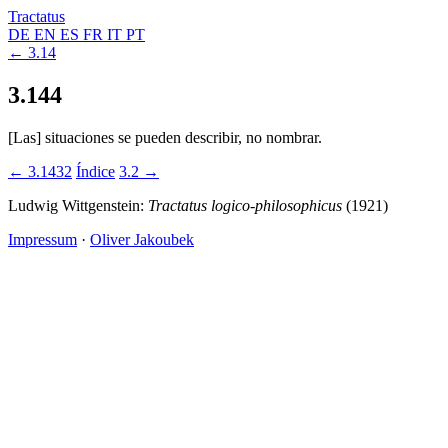
Tractatus
DE
EN
ES
FR
IT
PT
← 3.14
3.144
[Las] situaciones se pueden describir, no nombrar.
← 3.1432
Índice
3.2 →
Ludwig Wittgenstein:
Tractatus logico-philosophicus
(1921)
Impressum
·
Oliver Jakoubek