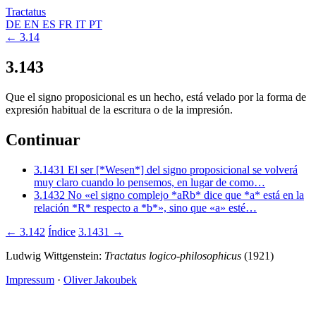
Tractatus
DE
EN
ES
FR
IT
PT
← 3.14
3.143
Que el signo proposicional es un hecho, está velado por la forma de
expresión habitual de la escritura o de la impresión.
Continuar
3.1431
El ser [*Wesen*] del signo proposicional se volverá
muy claro cuando lo pensemos, en lugar de como…
3.1432
No «el signo complejo *aRb* dice que *a* está en la
relación *R* respecto a *b*», sino que «a» esté…
← 3.142
Índice
3.1431 →
Ludwig Wittgenstein:
Tractatus logico-philosophicus
(1921)
Impressum
·
Oliver Jakoubek