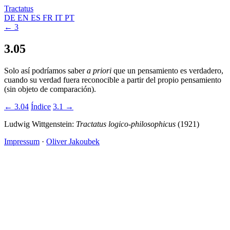
Tractatus
DE
EN
ES
FR
IT
PT
← 3
3.05
Solo así podríamos saber
a priori
que un pensamiento es verdadero,
cuando su verdad fuera reconocible a partir del propio pensamiento
(sin objeto de comparación).
← 3.04
Índice
3.1 →
Ludwig Wittgenstein:
Tractatus logico-philosophicus
(1921)
Impressum
·
Oliver Jakoubek