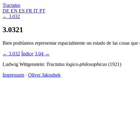
Tractatus
DE
EN
ES
FR
IT
PT
← 3.032
3.0321
Bien podríamos representar espacialmente un estado de las cosas que con
← 3.032
Índice
3.04 →
Ludwig Wittgenstein:
Tractatus logico-philosophicus
(1921)
Impressum
·
Oliver Jakoubek