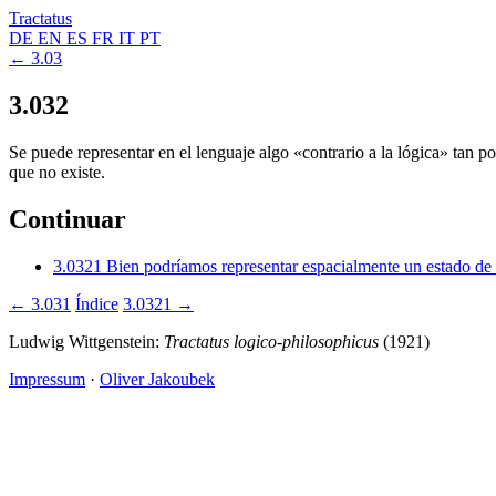
Tractatus
DE
EN
ES
FR
IT
PT
← 3.03
3.032
Se puede representar en el lenguaje algo «contrario a la lógica» tan p
que no existe.
Continuar
3.0321
Bien podríamos representar espacialmente un estado de l
← 3.031
Índice
3.0321 →
Ludwig Wittgenstein:
Tractatus logico-philosophicus
(1921)
Impressum
·
Oliver Jakoubek