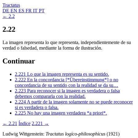
Tractatus
DE
EN
ES
FR
IT
PT
← 2.2
2.22
La imagen representa lo que representa, independientemente de su
verdad o falsedad, mediante la forma de ilustración.
Continuar
2.221
Lo que la imagen representa es su sentido.
2.222
En la concordancia [*Übereinstimmung*] o no
concordancia de su sentido con la realidad se da su…
2.223
Para reconocer si la imagen es verdadera o falsa
debemos compararla con la realidad.
2.224
A partir de la imagen solamente no se puede reconocer
si es verdadera o falsa.
2.225
No hay una imagen verdadera *a priori*.
← 2.21
Índice
2.221 →
Ludwig Wittgenstein:
Tractatus logico-philosophicus
(1921)