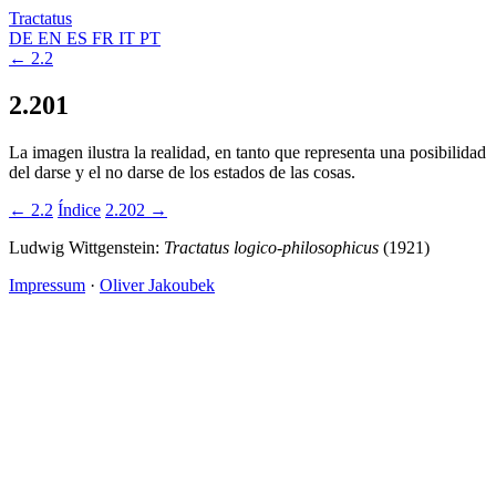
Tractatus
DE
EN
ES
FR
IT
PT
← 2.2
2.201
La imagen ilustra la realidad, en tanto que representa una posibilidad
del darse y el no darse de los estados de las cosas.
← 2.2
Índice
2.202 →
Ludwig Wittgenstein:
Tractatus logico-philosophicus
(1921)
Impressum
·
Oliver Jakoubek