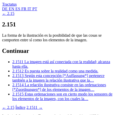
Tractatus
DE
EN
ES
FR
IT
PT
← 2.15
2.151
La forma de la ilustración es la posibilidad de que las cosas se
comporten entre sí como los elementos de la imagen.
Continuar
2.1511
La imagen está así conectada con la realidad; alcanza
hasta ella.
2.1512
Es puesta sobre la realidad como una medida.
2.1513
Según esta concepción [*Auffassung*] pertenece
también a la imagen la relación ilustrativa que la…
2.1514
La relación ilustrativa consiste en las ordenaciones
[*Zuordnungen*] de los elementos de la imagen…
2.1515
Estas ordenaciones son en cierto modo los sensores de
los elementos de la imagen, con los cuales la…
← 2.15
Índice
2.1511 →