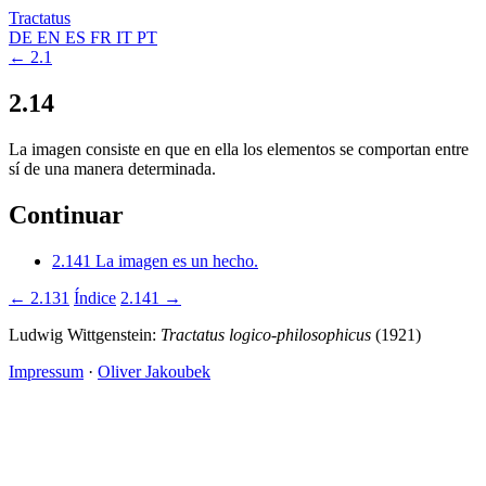
Tractatus
DE
EN
ES
FR
IT
PT
← 2.1
2.14
La imagen consiste en que en ella los elementos se comportan entre
sí de una manera determinada.
Continuar
2.141
La imagen es un hecho.
← 2.131
Índice
2.141 →
Ludwig Wittgenstein:
Tractatus logico-philosophicus
(1921)
Impressum
·
Oliver Jakoubek