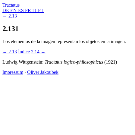
Tractatus
DE
EN
ES
FR
IT
PT
← 2.13
2.131
Los elementos de la imagen representan los objetos en la imagen.
← 2.13
Índice
2.14 →
Ludwig Wittgenstein:
Tractatus logico-philosophicus
(1921)
Impressum
·
Oliver Jakoubek