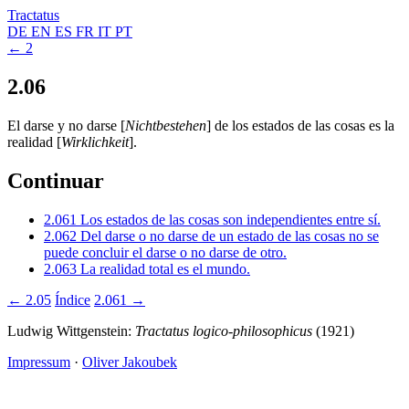
Tractatus
DE
EN
ES
FR
IT
PT
← 2
2.06
El darse y no darse [
Nichtbestehen
] de los estados de las cosas es la
realidad [
Wirklichkeit
].
Continuar
2.061
Los estados de las cosas son independientes entre sí.
2.062
Del darse o no darse de un estado de las cosas no se
puede concluir el darse o no darse de otro.
2.063
La realidad total es el mundo.
← 2.05
Índice
2.061 →
Ludwig Wittgenstein:
Tractatus logico-philosophicus
(1921)
Impressum
·
Oliver Jakoubek