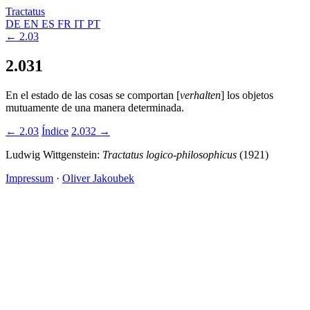
Tractatus
DE
EN
ES
FR
IT
PT
← 2.03
2.031
En el estado de las cosas se comportan [
verhalten
] los objetos
mutuamente de una manera determinada.
← 2.03
Índice
2.032 →
Ludwig Wittgenstein:
Tractatus logico-philosophicus
(1921)
Impressum
·
Oliver Jakoubek