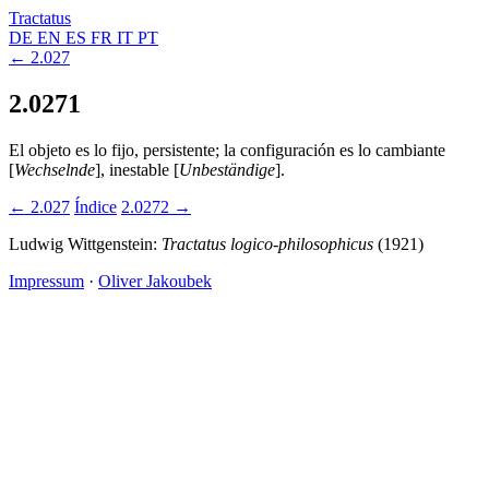
Tractatus
DE
EN
ES
FR
IT
PT
← 2.027
2.0271
El objeto es lo fijo, persistente; la configuración es lo cambiante
[
Wechselnde
], inestable [
Unbeständige
].
← 2.027
Índice
2.0272 →
Ludwig Wittgenstein:
Tractatus logico-philosophicus
(1921)
Impressum
·
Oliver Jakoubek