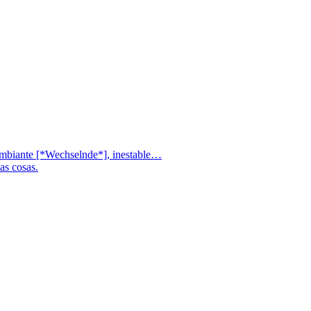
o cambiante [*Wechselnde*], inestable…
as cosas.