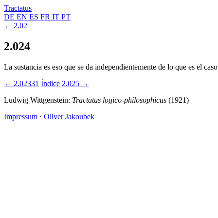
Tractatus
DE
EN
ES
FR
IT
PT
← 2.02
2.024
La sustancia es eso que se da independientemente de lo que es el caso
← 2.02331
Índice
2.025 →
Ludwig Wittgenstein:
Tractatus logico-philosophicus
(1921)
Impressum
·
Oliver Jakoubek