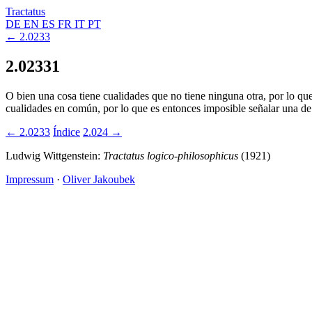
Tractatus
DE
EN
ES
FR
IT
PT
← 2.0233
2.02331
O bien una cosa tiene cualidades que no tiene ninguna otra, por lo que
cualidades en común, por lo que es entonces imposible señalar una de 
← 2.0233
Índice
2.024 →
Ludwig Wittgenstein:
Tractatus logico-philosophicus
(1921)
Impressum
·
Oliver Jakoubek