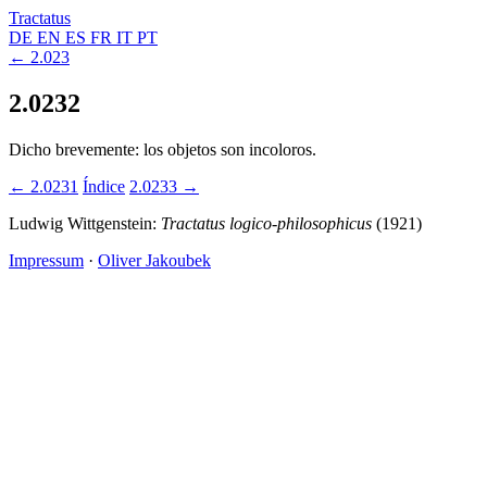
Tractatus
DE
EN
ES
FR
IT
PT
← 2.023
2.0232
Dicho brevemente: los objetos son incoloros.
← 2.0231
Índice
2.0233 →
Ludwig Wittgenstein:
Tractatus logico-philosophicus
(1921)
Impressum
·
Oliver Jakoubek