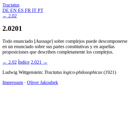
Tractatus
DE
EN
ES
FR
IT
PT
← 2.02
2.0201
Todo enunciado [
Aussage
] sobre complejos puede descomponerse
en un enunciado sobre sus partes constitutivas y en aquellas
proposiciones que describen completamente los complejos.
← 2.02
Índice
2.021 →
Ludwig Wittgenstein:
Tractatus logico-philosophicus
(1921)
Impressum
·
Oliver Jakoubek