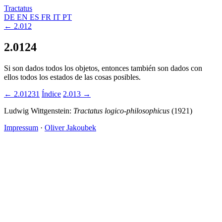
Tractatus
DE
EN
ES
FR
IT
PT
← 2.012
2.0124
Si son dados todos los objetos, entonces también son dados con
ellos todos los estados de las cosas posibles.
← 2.01231
Índice
2.013 →
Ludwig Wittgenstein:
Tractatus logico-philosophicus
(1921)
Impressum
·
Oliver Jakoubek