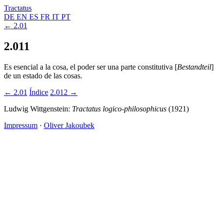
Tractatus
DE
EN
ES
FR
IT
PT
← 2.01
2.011
Es esencial a la cosa, el poder ser una parte constitutiva [
Bestandteil
]
de un estado de las cosas.
← 2.01
Índice
2.012 →
Ludwig Wittgenstein:
Tractatus logico-philosophicus
(1921)
Impressum
·
Oliver Jakoubek