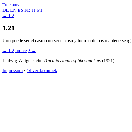
Tractatus
DE
EN
ES
FR
IT
PT
← 1.2
1.21
Uno puede ser el caso o no ser el caso y todo lo demás mantenerse igu
← 1.2
Índice
2 →
Ludwig Wittgenstein:
Tractatus logico-philosophicus
(1921)
Impressum
·
Oliver Jakoubek