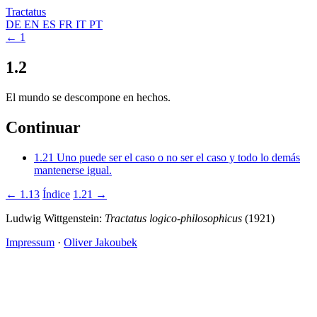
Tractatus
DE
EN
ES
FR
IT
PT
← 1
1.2
El mundo se descompone en hechos.
Continuar
1.21
Uno puede ser el caso o no ser el caso y todo lo demás
mantenerse igual.
← 1.13
Índice
1.21 →
Ludwig Wittgenstein:
Tractatus logico-philosophicus
(1921)
Impressum
·
Oliver Jakoubek