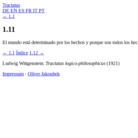
Tractatus
DE
EN
ES
FR
IT
PT
← 1.1
1.11
El mundo está determinado por los hechos y porque son todos los hec
← 1.1
Índice
1.12 →
Ludwig Wittgenstein:
Tractatus logico-philosophicus
(1921)
Impressum
·
Oliver Jakoubek