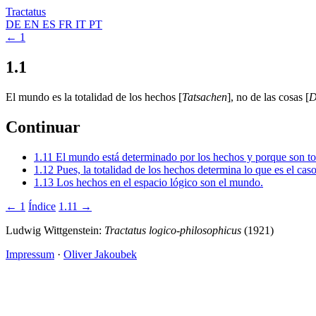
Tractatus
DE
EN
ES
FR
IT
PT
← 1
1.1
El mundo es la totalidad de los hechos [
Tatsachen
], no de las cosas [
D
Continuar
1.11
El mundo está determinado por los hechos y porque son to
1.12
Pues, la totalidad de los hechos determina lo que es el cas
1.13
Los hechos en el espacio lógico son el mundo.
← 1
Índice
1.11 →
Ludwig Wittgenstein:
Tractatus logico-philosophicus
(1921)
Impressum
·
Oliver Jakoubek