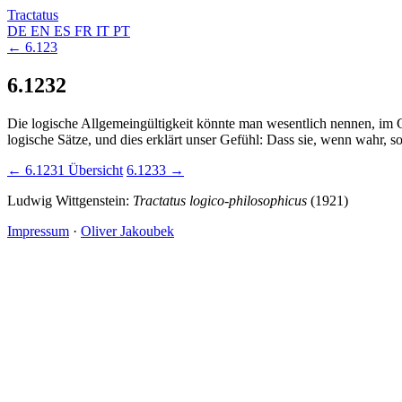
Tractatus
DE
EN
ES
FR
IT
PT
← 6.123
6.1232
Die logische Allgemeingültigkeit könnte man wesentlich nennen, im Ge
logische Sätze, und dies erklärt unser Gefühl: Dass sie, wenn wahr, 
← 6.1231
Übersicht
6.1233 →
Ludwig Wittgenstein:
Tractatus logico-philosophicus
(1921)
Impressum
·
Oliver Jakoubek