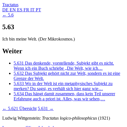
Tractatus
DE
EN
ES
FR
IT
PT
← 5.6
5.63
Ich bin meine Welt. (Der Mikrokosmos.)
Weiter
5.631
Das denkende, vorstellende, Subjekt gibt es nicht.
Wenn ich ein Buch schriebe „Die Welt, wie ich…
5.632
Das Subjekt gehört nicht zur Welt, sondern es ist eine
Grenze der Welt.
5.633
Wo in der Welt ist ein metaphysisches Subjekt zu
merken? Du sagst, es verhält sich hier ganz wie…
5.634
Das hängt damit zusammen, dass kein Teil unserer
Erfahrung auch a priori ist. Alles, was wir sehen,…
← 5.621
Übersicht
5.631 →
Ludwig Wittgenstein:
Tractatus logico-philosophicus
(1921)