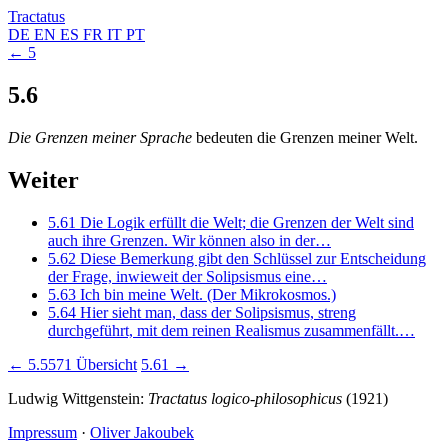
Tractatus
DE
EN
ES
FR
IT
PT
← 5
5.6
Die Grenzen meiner Sprache
bedeuten die Grenzen meiner Welt.
Weiter
5.61
Die Logik erfüllt die Welt; die Grenzen der Welt sind
auch ihre Grenzen. Wir können also in der…
5.62
Diese Bemerkung gibt den Schlüssel zur Entscheidung
der Frage, inwieweit der Solipsismus eine…
5.63
Ich bin meine Welt. (Der Mikrokosmos.)
5.64
Hier sieht man, dass der Solipsismus, streng
durchgeführt, mit dem reinen Realismus zusammenfällt.…
← 5.5571
Übersicht
5.61 →
Ludwig Wittgenstein:
Tractatus logico-philosophicus
(1921)
Impressum
·
Oliver Jakoubek