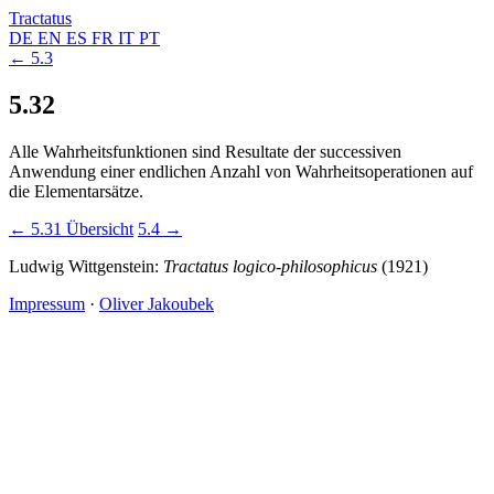
Tractatus
DE
EN
ES
FR
IT
PT
← 5.3
5.32
Alle Wahrheitsfunktionen sind Resultate der successiven
Anwendung einer endlichen Anzahl von Wahrheitsoperationen auf
die Elementarsätze.
← 5.31
Übersicht
5.4 →
Ludwig Wittgenstein:
Tractatus logico-philosophicus
(1921)
Impressum
·
Oliver Jakoubek