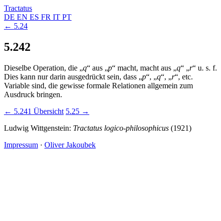
Tractatus
DE
EN
ES
FR
IT
PT
← 5.24
5.242
Dieselbe Operation, die „
q
“ aus „
p
“ macht, macht aus „
q
“ „
r
“ u. s. f.
Dies kann nur darin ausgedrückt sein, dass „
p
“, „
q
“, „
r
“, etc.
Variable sind, die gewisse formale Relationen allgemein zum
Ausdruck bringen.
← 5.241
Übersicht
5.25 →
Ludwig Wittgenstein:
Tractatus logico-philosophicus
(1921)
Impressum
·
Oliver Jakoubek