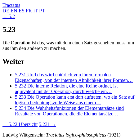
Tractatus
DE
EN
ES
FR
IT
PT
← 5.2
5.23
Die Operation ist das, was mit dem einen Satz geschehen muss, um
aus ihm den anderen zu machen.
Weiter
5.231
Und das wird natürlich von ihren formalen
Eigenschaften, von der internen Ähnlichkeit ihrer Formen…
5.232
Die interne Relation, die eine Reihe ordnet, ist
äquivalent mit der Operation, durch welche ein…
5.233
Die Operation kann erst dort auftreten, wo ein Satz auf
logisch bedeutungsvolle Weise aus einem…
5.234
Die Wahrheitsfunktionen der Elementarsätze sind
Resultate von Operationen, die die Elementarsätze…
← 5.22
Übersicht
5.231 →
Ludwig Wittgenstein:
Tractatus logico-philosophicus
(1921)