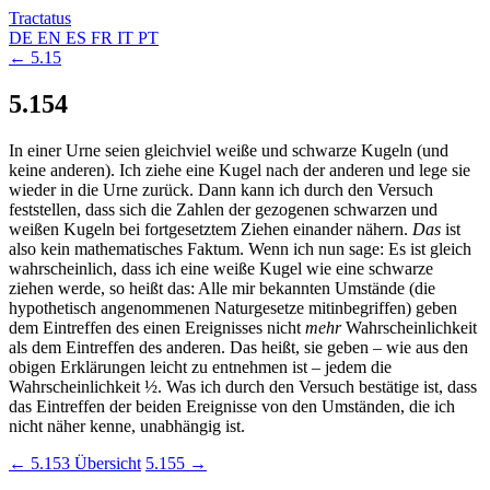
Tractatus
DE
EN
ES
FR
IT
PT
← 5.15
5.154
In einer Urne seien gleichviel weiße und schwarze Kugeln (und
keine anderen). Ich ziehe eine Kugel nach der anderen und lege sie
wieder in die Urne zurück. Dann kann ich durch den Versuch
feststellen, dass sich die Zahlen der gezogenen schwarzen und
weißen Kugeln bei fortgesetztem Ziehen einander nähern.
Das
ist
also kein mathematisches Faktum. Wenn ich nun sage: Es ist gleich
wahrscheinlich, dass ich eine weiße Kugel wie eine schwarze
ziehen werde, so heißt das: Alle mir bekannten Umstände (die
hypothetisch angenommenen Naturgesetze mitinbegriffen) geben
dem Eintreffen des einen Ereignisses nicht
mehr
Wahrscheinlichkeit
als dem Eintreffen des anderen. Das heißt, sie geben – wie aus den
obigen Erklärungen leicht zu entnehmen ist – jedem die
Wahrscheinlichkeit
½
. Was ich durch den Versuch bestätige ist, dass
das Eintreffen der beiden Ereignisse von den Umständen, die ich
nicht näher kenne, unabhängig ist.
← 5.153
Übersicht
5.155 →