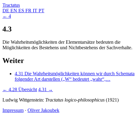
Tractatus
DE
EN
ES
FR
IT
PT
← 4
4.3
Die Wahrheitsmöglichkeiten der Elementarsätze bedeuten die
Möglichkeiten des Bestehens und Nichtbestehens der Sachverhalte.
Weiter
4.31
Die Wahrheitsmöglichkeiten können wir durch Schemata
folgender Art darstellen („W“ bedeutet „wahr“,…
← 4.28
Übersicht
4.31 →
Ludwig Wittgenstein:
Tractatus logico-philosophicus
(1921)
Impressum
·
Oliver Jakoubek