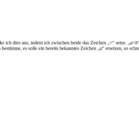
e ich dies aus, indem ich zwischen beide das Zeichen „=“ setze. „
a
=
b
h bestimme, es solle ein bereits bekanntes Zeichen „
a
“ ersetzen, so schr