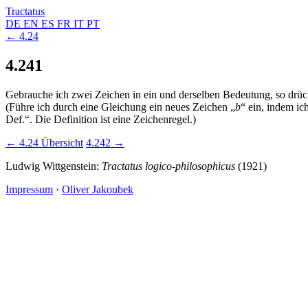
Tractatus
DE
EN
ES
FR
IT
PT
← 4.24
4.241
Gebrauche ich zwei Zeichen in ein und derselben Bedeutung, so drück
(Führe ich durch eine Gleichung ein neues Zeichen „
b
“ ein, indem ic
Def.“. Die Definition ist eine Zeichenregel.)
← 4.24
Übersicht
4.242 →
Ludwig Wittgenstein:
Tractatus logico-philosophicus
(1921)
Impressum
·
Oliver Jakoubek