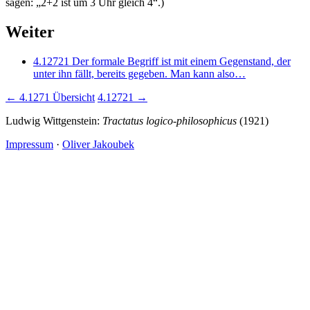
sagen: „
2
+
2
ist um 3 Uhr gleich 4“.)
Weiter
4.12721
Der formale Begriff ist mit einem Gegenstand, der
unter ihn fällt, bereits gegeben. Man kann also…
← 4.1271
Übersicht
4.12721 →
Ludwig Wittgenstein:
Tractatus logico-philosophicus
(1921)
Impressum
·
Oliver Jakoubek