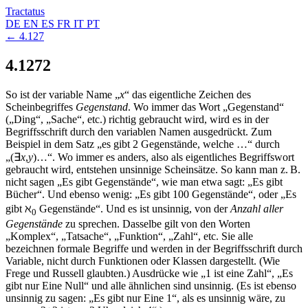
Tractatus
DE
EN
ES
FR
IT
PT
← 4.127
4.1272
So ist der variable Name „
x
“ das eigentliche Zeichen des
Scheinbegriffes
Gegenstand
. Wo immer das Wort „Gegenstand“
(„Ding“, „Sache“, etc.) richtig gebraucht wird, wird es in der
Begriffsschrift durch den variablen Namen ausgedrückt. Zum
Beispiel in dem Satz „es gibt 2 Gegenstände, welche …“ durch
„
(
∃
x
,
y
)
…
“. Wo immer es anders, also als eigentliches Begriffswort
gebraucht wird, entstehen unsinnige Scheinsätze. So kann man z. B.
nicht sagen „Es gibt Gegenstände“, wie man etwa sagt: „Es gibt
Bücher“. Und ebenso wenig: „Es gibt 100 Gegenstände“, oder „Es
gibt
ℵ
Gegenstände“. Und es ist unsinnig, von der
Anzahl aller
0
Gegenstände
zu sprechen. Dasselbe gilt von den Worten
„Komplex“, „Tatsache“, „Funktion“, „Zahl“, etc. Sie alle
bezeichnen formale Begriffe und werden in der Begriffsschrift durch
Variable, nicht durch Funktionen oder Klassen dargestellt. (Wie
Frege und Russell glaubten.) Ausdrücke wie „1 ist eine Zahl“, „Es
gibt nur Eine Null“ und alle ähnlichen sind unsinnig. (Es ist ebenso
unsinnig zu sagen: „Es gibt nur Eine 1“, als es unsinnig wäre, zu