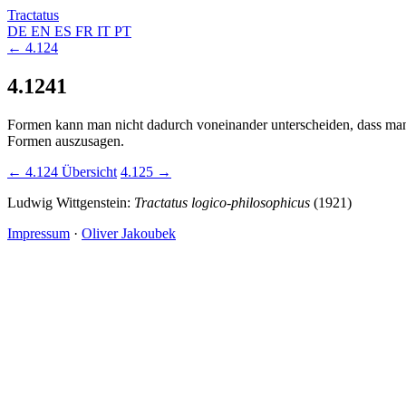
Tractatus
DE
EN
ES
FR
IT
PT
← 4.124
4.1241
Formen kann man nicht dadurch voneinander unterscheiden, dass man sa
Formen auszusagen.
← 4.124
Übersicht
4.125 →
Ludwig Wittgenstein:
Tractatus logico-philosophicus
(1921)
Impressum
·
Oliver Jakoubek