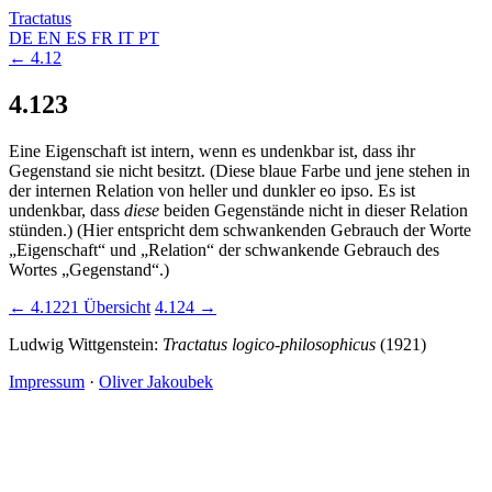
Tractatus
DE
EN
ES
FR
IT
PT
← 4.12
4.123
Eine Eigenschaft ist intern, wenn es undenkbar ist, dass ihr
Gegenstand sie nicht besitzt. (Diese blaue Farbe und jene stehen in
der internen Relation von heller und dunkler eo ipso. Es ist
undenkbar, dass
diese
beiden Gegenstände nicht in dieser Relation
stünden.) (Hier entspricht dem schwankenden Gebrauch der Worte
„Eigenschaft“ und „Relation“ der schwankende Gebrauch des
Wortes „Gegenstand“.)
← 4.1221
Übersicht
4.124 →
Ludwig Wittgenstein:
Tractatus logico-philosophicus
(1921)
Impressum
·
Oliver Jakoubek