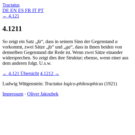
Tractatus
DE
EN
ES
FR
IT
PT
← 4.121
4.1211
So zeigt ein Satz „
fa
“, dass in seinem Sinn der Gegenstand
a
vorkommt, zwei Sätze „
fa
“ und „
ga
“, dass in ihnen beiden von
demselben Gegenstand die Rede ist. Wenn zwei Sätze einander
widersprechen. So zeigt dies ihre Struktur; ebenso, wenn einer aus
dem anderen folgt. U.s.w.
← 4.121
Übersicht
4.1212 →
Ludwig Wittgenstein:
Tractatus logico-philosophicus
(1921)
Impressum
·
Oliver Jakoubek