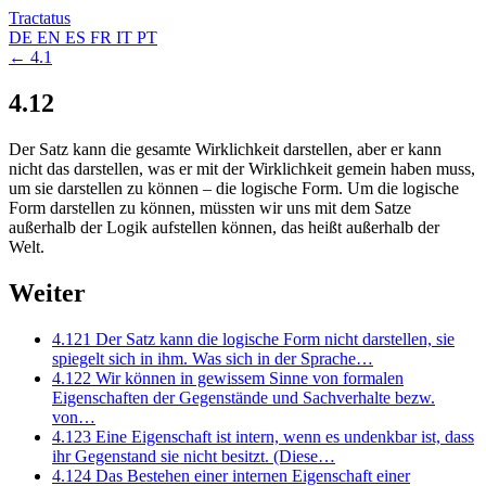
Tractatus
DE
EN
ES
FR
IT
PT
← 4.1
4.12
Der Satz kann die gesamte Wirklichkeit darstellen, aber er kann
nicht das darstellen, was er mit der Wirklichkeit gemein haben muss,
um sie darstellen zu können – die logische Form. Um die logische
Form darstellen zu können, müssten wir uns mit dem Satze
außerhalb der Logik aufstellen können, das heißt außerhalb der
Welt.
Weiter
4.121
Der Satz kann die logische Form nicht darstellen, sie
spiegelt sich in ihm. Was sich in der Sprache…
4.122
Wir können in gewissem Sinne von formalen
Eigenschaften der Gegenstände und Sachverhalte bezw.
von…
4.123
Eine Eigenschaft ist intern, wenn es undenkbar ist, dass
ihr Gegenstand sie nicht besitzt. (Diese…
4.124
Das Bestehen einer internen Eigenschaft einer